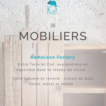
MOBILIERS
Kameleon Factory
Entre Terre et Ciel: explorations en
aquarelle dans le réseau du vivant …
Entre lumière et rêverie : travail du bois
flotté, métal et maille …