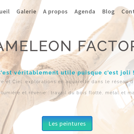
ueil
Galerie
A propos
Agenda
Blog
Con
AMELEON FACTO
C’est véritablement utile puisque c’est joli 
re et Ciel: explorations en aquarelle dans le réseau d
 lumière et rêverie : travail du bois flotté, métal et ma
Les peintures