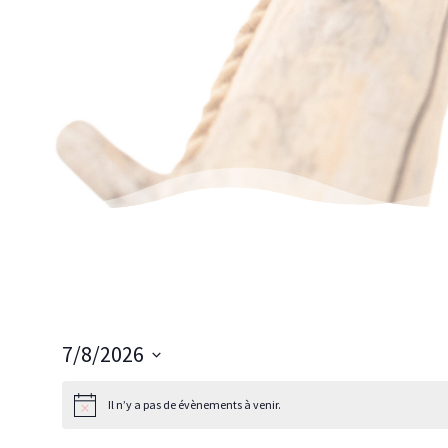
7/8/2026
Sélectionnez
une
Il n’y a pas de évènements à venir.
date.