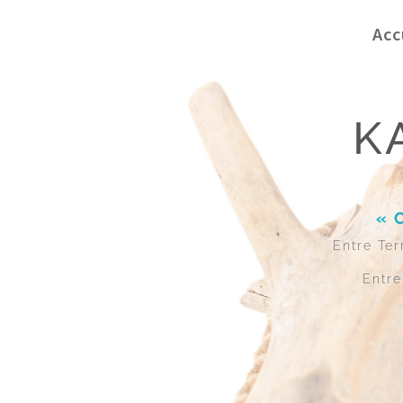
Acc
K
« 
Entre Ter
Entre