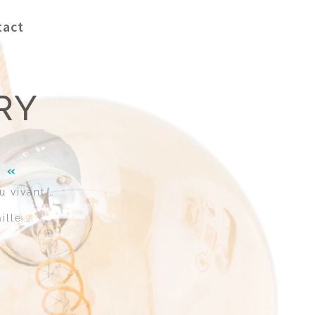
tact
RY
! «
u vivant …
ille …