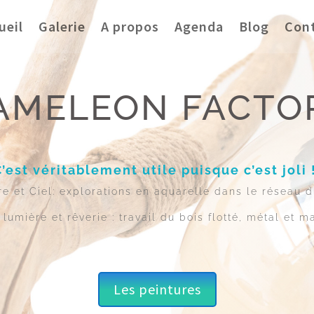
ueil
Galerie
A propos
Agenda
Blog
Con
AMELEON FACTO
C’est véritablement utile puisque c’est joli 
re et Ciel: explorations en aquarelle dans le réseau d
 lumière et rêverie : travail du bois flotté, métal et ma
Les peintures