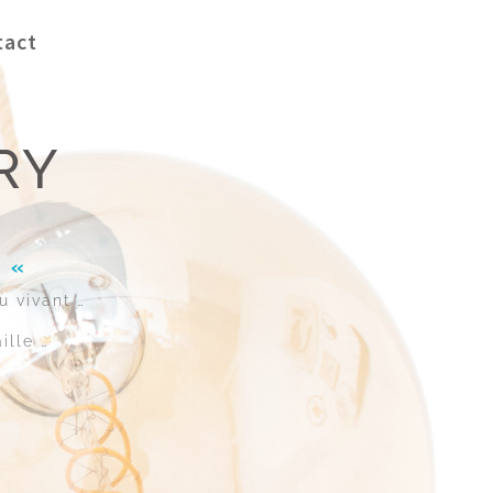
tact
RY
! «
u vivant …
ille …