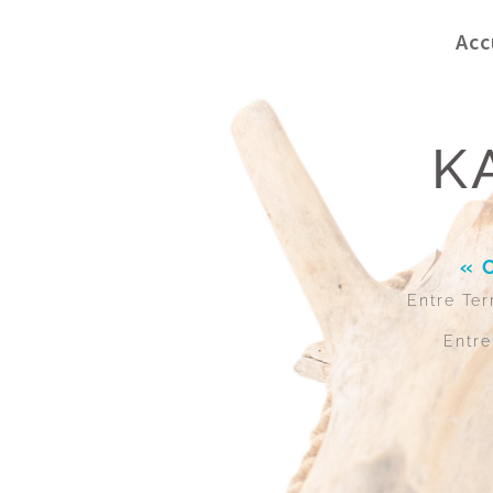
Acc
K
« 
Entre Ter
Entre