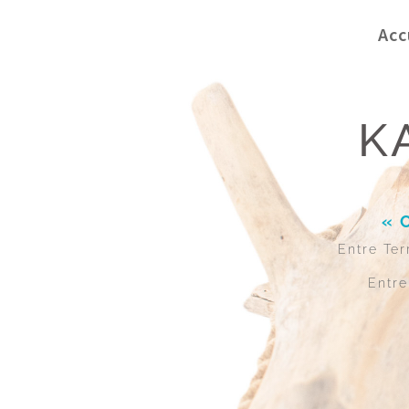
Acc
K
« 
Entre Ter
Entre