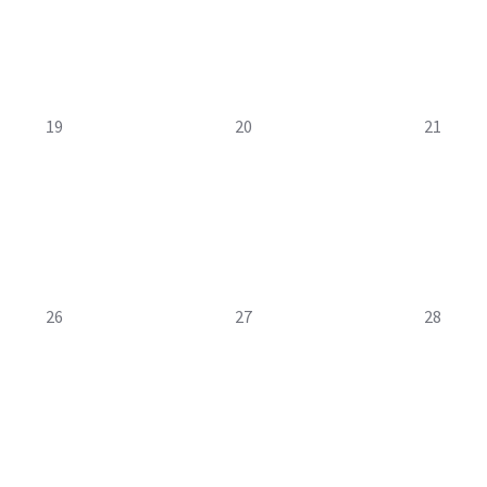
0
0
0
19
20
21
évènement,
évènement,
évèneme
0
0
0
26
27
28
évènement,
évènement,
évèneme