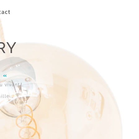
tact
RY
! «
u vivant …
ille …