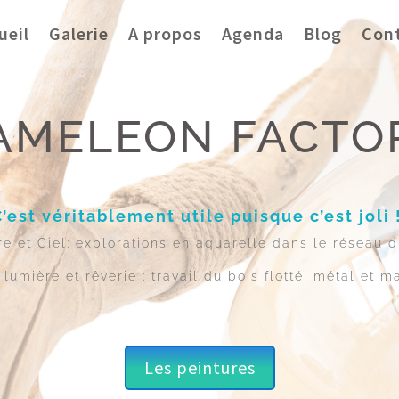
ueil
Galerie
A propos
Agenda
Blog
Con
AMELEON FACTO
C’est véritablement utile puisque c’est joli 
re et Ciel: explorations en aquarelle dans le réseau d
 lumière et rêverie : travail du bois flotté, métal et ma
Les peintures