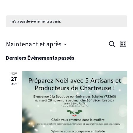
Il n’y a pas de évènements à venir.
Recherch
Navi
Maintenant et après
Recherche
Liste
de
et
Sélectionnez
vues
navigati
Derniers Évènements passés
une
évè
de
date.
vues
NOV
27
Évèneme
2023