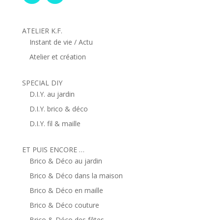
ATELIER K.F.
Instant de vie / Actu
Atelier et création
SPECIAL DIY
D.I.Y. au jardin
D.I.Y. brico & déco
D.I.Y. fil & maille
ET PUIS ENCORE …
Brico & Déco au jardin
Brico & Déco dans la maison
Brico & Déco en maille
Brico & Déco couture
Brico & Déco des fêtes