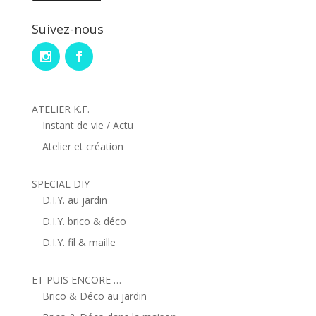
Suivez-nous
ATELIER K.F.
Instant de vie / Actu
Atelier et création
SPECIAL DIY
D.I.Y. au jardin
D.I.Y. brico & déco
D.I.Y. fil & maille
ET PUIS ENCORE …
Brico & Déco au jardin