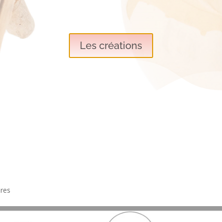
Les créations
res