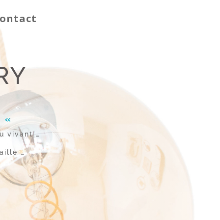
ontact
RY
! «
u vivant …
aille …