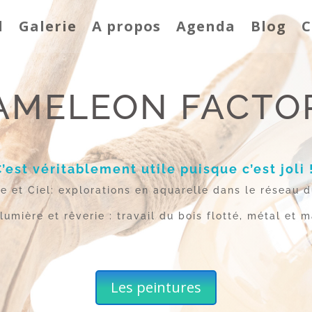
l
Galerie
A propos
Agenda
Blog
C
AMELEON FACTO
C’est véritablement utile puisque c’est joli 
re et Ciel: explorations en aquarelle dans le réseau d
lumière et rêverie : travail du bois flotté, métal et m
Les peintures