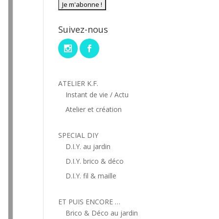
Suivez-nous
ATELIER K.F.
Instant de vie / Actu
Atelier et création
SPECIAL DIY
D.I.Y. au jardin
D.I.Y. brico & déco
D.I.Y. fil & maille
ET PUIS ENCORE …
Brico & Déco au jardin