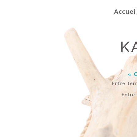
Accuei
K
« 
Entre Ter
Entre 